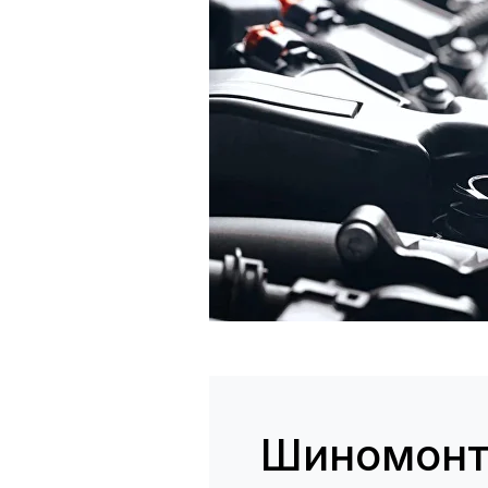
Шиномон